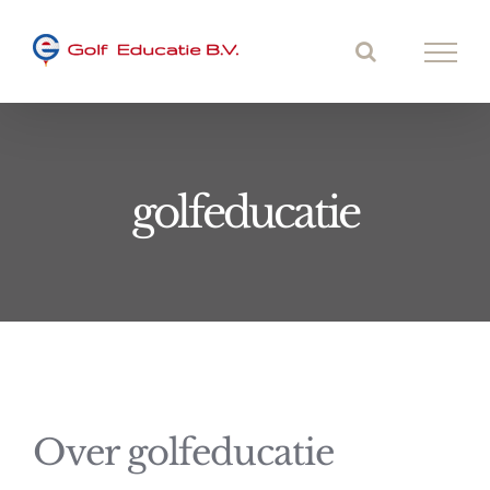
Ga
naar
inhoud
golfeducatie
Over
golfeducatie