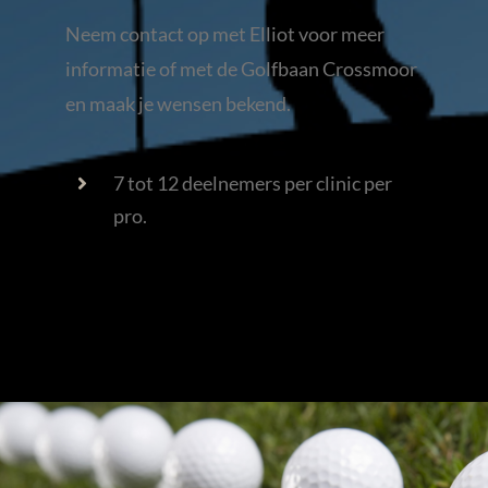
Neem contact op met Elliot voor meer
informatie of met de Golfbaan Crossmoor
en maak je wensen bekend.
7 tot 12 deelnemers per clinic per
pro.