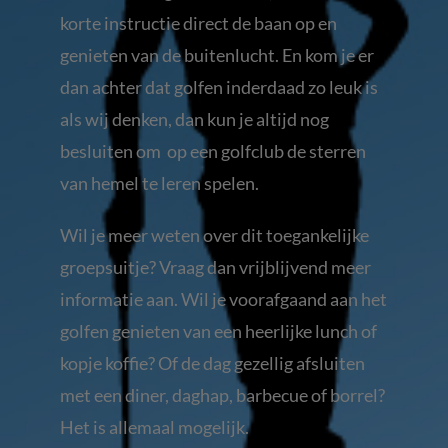
korte instructie direct de baan op en
genieten van de buitenlucht. En kom je er
dan achter dat golfen inderdaad zo leuk is
als wij denken, dan kun je altijd nog
besluiten om op een golfclub de sterren
van hemel te leren spelen.
Wil je meer weten over dit toegankelijke
groepsuitje? Vraag dan vrijblijvend meer
informatie aan. Wil je voorafgaand aan het
golfen genieten van een heerlijke lunch of
kopje koffie? Of de dag gezellig afsluiten
met een diner, daghap, barbecue of borrel?
Het is allemaal mogelijk.