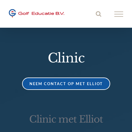
Ga
naar
inhoud
Clinic
NEEM CONTACT OP MET ELLIOT
Clinic met Elliot