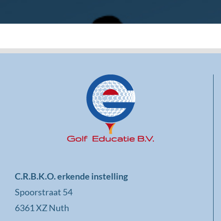
C.R.B.K.O. erkende instelling
Spoorstraat 54
6361 XZ Nuth