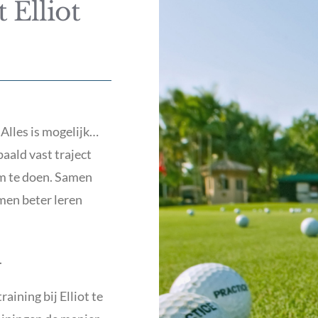
 Elliot
. Alles is mogelijk…
aald vast traject
 om te doen. Samen
men beter leren
.
ining bij Elliot te