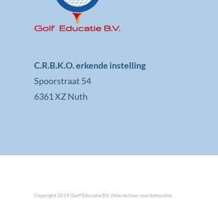
C.R.B.K.O. erkende instelling
Spoorstraat 54
6361 XZ Nuth
Copyright 2019 |Golf Educatie B.V. |Alle rechten voorbehouden