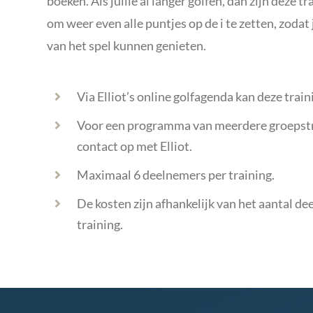
boeken. Als jullie al langer golfen, dan zijn deze 
om weer even alle puntjes op de i te zetten, zodat
van het spel kunnen genieten.
Via Elliot’s online golfagenda kan deze tra
Voor een programma van meerdere groepst
contact op met Elliot.
Maximaal 6 deelnemers per training.
De kosten zijn afhankelijk van het aantal d
training.