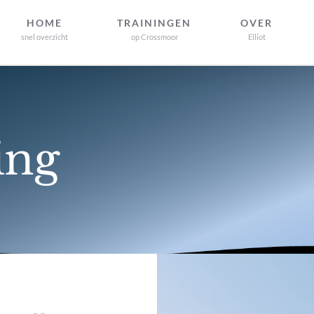
HOME
TRAININGEN
OVER
snel overzicht
op Crossmoor
Elliot
ing