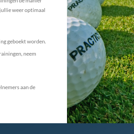
trainingen de manier
 jullie weer optimaal
ining geboekt worden.
rainingen, neem
eelnemers aan de