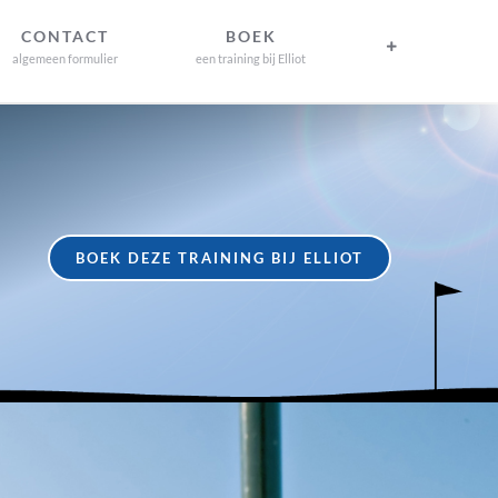
CONTACT
BOEK
algemeen formulier
een training bij Elliot
BOEK DEZE TRAINING BIJ ELLIOT